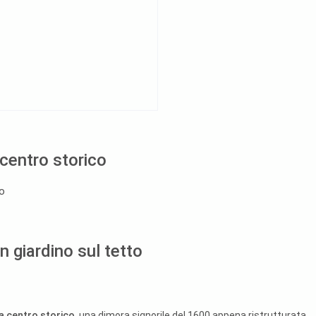
 centro storico
o
n giardino sul tetto
na centro storico
, una dimora signorile del 1600 appena ristrutturata,