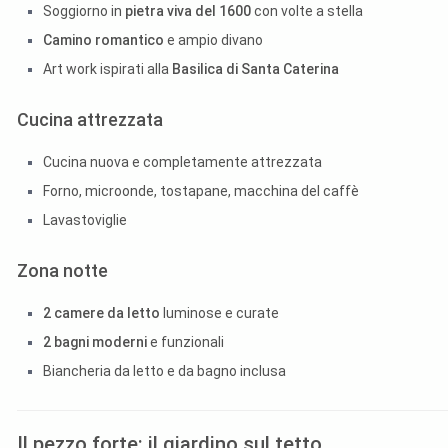
Soggiorno in
pietra viva del 1600
con volte a stella
Camino romantico
e ampio divano
Art work ispirati alla
Basilica di Santa Caterina
Cucina attrezzata
Cucina nuova e completamente attrezzata
Forno, microonde, tostapane, macchina del caffè
Lavastoviglie
Zona notte
2 camere da letto
luminose e curate
2 bagni moderni
e funzionali
Biancheria da letto e da bagno inclusa
Il pezzo forte: il giardino sul tetto