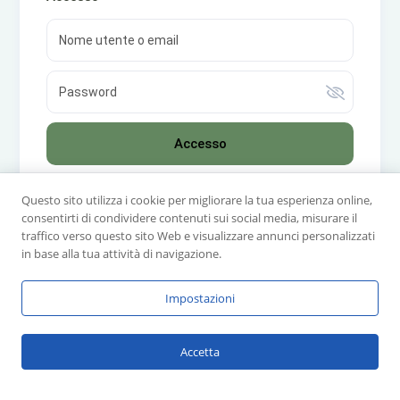
Accesso
Non hai un account? Registrati!
|
Hai dimenticato la
Questo sito utilizza i cookie per migliorare la tua esperienza online,
password?
consentirti di condividere contenuti sui social media, misurare il
traffico verso questo sito Web e visualizzare annunci personalizzati
in base alla tua attività di navigazione.
SalentHub 2026 @ PIVA 05437990756
Termini & Condizioni
Politica di ritorno
Impostazioni
Accetta