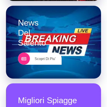
News
Del
Salento
Scopri Di Piu'
Migliori Spiagge