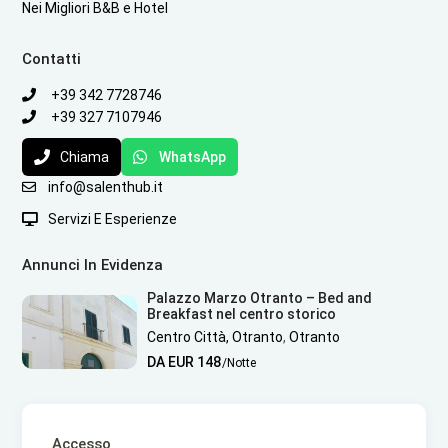
Nei Migliori B&B e Hotel
Contatti
+39 342 7728746
+39 327 7107946
Chiama
WhatsApp
info@salenthub.it
Servizi E Esperienze
Annunci In Evidenza
Palazzo Marzo Otranto – Bed and
Breakfast nel centro storico
Centro Città, Otranto
,
Otranto
DA EUR 148
/Notte
Accesso