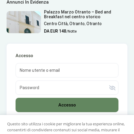
Annunci In Evidenza
Palazzo Marzo Otranto – Bed and
Breakfast nel centro storico
Centro Città, Otranto
,
Otranto
DA EUR 148
/Notte
Accesso
Accesso
Non hai un account? Registrati!
|
Hai dimenticato la
Questo sito utilizza i cookie per migliorare la tua esperienza online,
password?
consentirti di condividere contenuti sui social media, misurare il