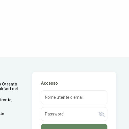
Accesso
o Otranto
akfast nel
o
Otranto
,
tte