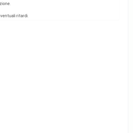
azione.
Oggi
Cancellare
Chiudi
ventuali ritardi.