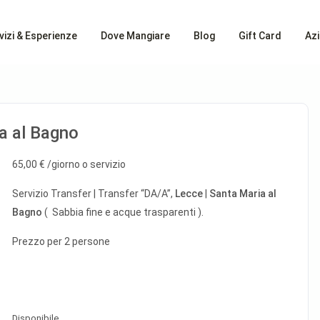
vizi & Esperienze
Dove Mangiare
Blog
Gift Card
Az
a al Bagno
65,00
€
/giorno o servizio
Servizio Transfer | Transfer “DA/A”,
Lecce
|
Santa Maria al
Bagno
( Sabbia fine e acque trasparenti ).
Prezzo per 2 persone
Disponibile