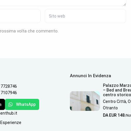
a prossima volta che commento.
Annunci In Evidenza
Palazzo Marz
 7728746
– Bed and Bre
 7107946
centro storic
Centro Città, 
a
WhatsApp
Otranto
enthub.it
DA EUR 148
/No
E Esperienze